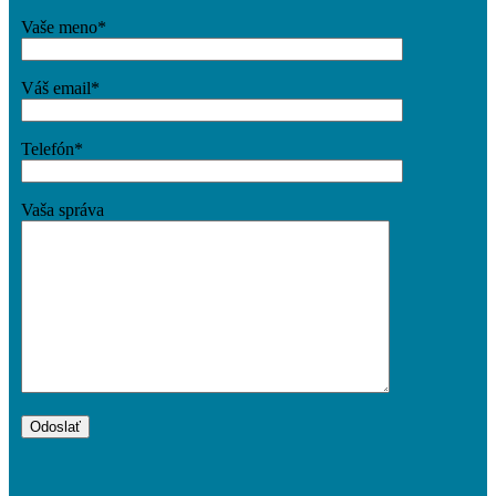
Vaše meno*
O projekte
Váš email*
Telefón*
Aktuality
Vaša správa
Kontakt
Menu
Menu