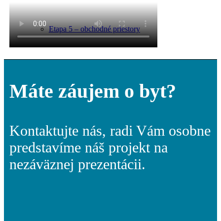
Etapa 5 – obchodné priestory
Štandard bytov
Máte záujem o byt?
Kontaktujte nás, radi Vám osobne
Technická špecifikácia
predstavíme náš projekt na
nezáväznej prezentácii.
Vzorový byt