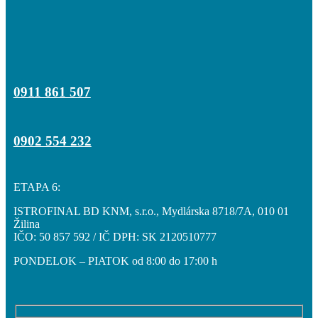
Parkovanie
Obchodné priestory
0911 861 507
0902 554 232
Cenník
ETAPA 6:
ISTROFINAL BD KNM, s.r.o., Mydlárska 8718/7A, 010 01
Hypo kalkulačka
Žilina
IČO: 50 857 592 / IČ DPH: SK 2120510777
PONDELOK – PIATOK od 8:00 do 17:00 h
Galéria