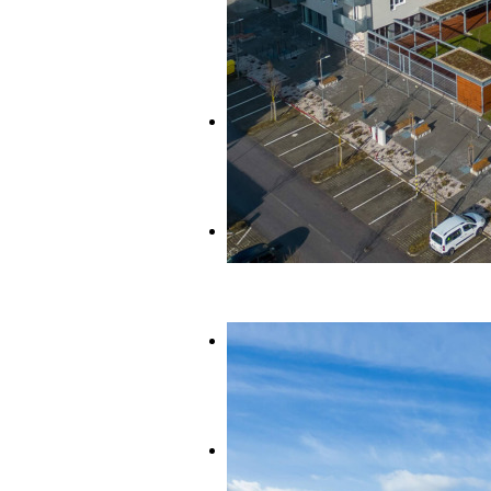
Parkovanie
Obchodné priestory
Cenník
Hypo kalkulačka
Galéria