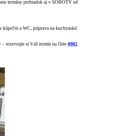
kame termíny prehiadok aj v SOBOTY od
a v kúpeľni a WC, príprava na kuchynskú
 rezervujte si Váš termín na čísle
0902