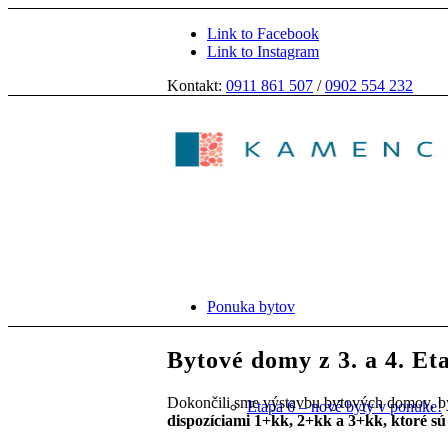
Link to Facebook
Link to Instagram
Kontakt:
0911 861 507
/
0902 554 232
Ponuka bytov
Bytové domy z 3. a 4. Et
Dokončili sme výstavbu bytových domov, byt
Etapa 6 – nové byty v ponuke!
dispozíciami 1+kk, 2+kk a 3+kk, ktoré s