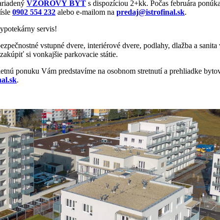
zariadený
VZOROVÝ BYT
s dispozíciou 2+kk. Počas februára ponú
ísle
0902 554 232
alebo e-mailom na
predaj@istrofinal.sk
.
ypotekárny servis!
ezpečnostné vstupné dvere, interiérové dvere, podlahy, dlažba a sanit
akúpiť si vonkajšie parkovacie státie.
etnú ponuku Vám predstavíme na osobnom stretnutí a prehliadke bytov –
al.sk
.