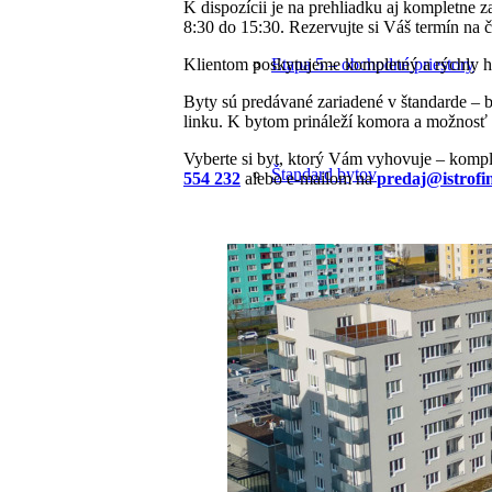
K dispozícii je na prehliadku aj kompletne 
8:30 do 15:30. Rezervujte si Váš termín na č
Klientom poskytujeme kompletný a rýchly h
Etapa 5 – obchodné priestory
Byty sú predávané zariadené v štandarde – b
linku. K bytom prináleží komora a možnosť z
Vyberte si byt, ktorý Vám vyhovuje – kompl
Štandard bytov
554 232
alebo e-mailom na
predaj@istrofin
Technická špecifikácia
Vzorový byt