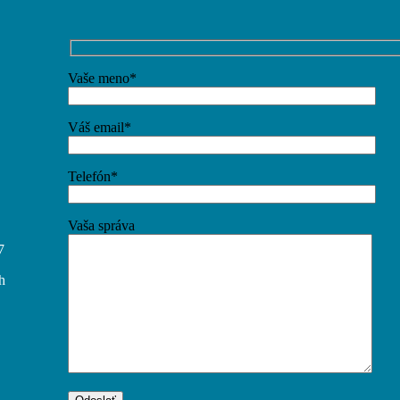
Vaše meno*
Váš email*
Telefón*
Vaša správa
7
h