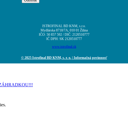
ISTROFINAL BD KNM, s.r.o.
Mydlárska 8718/7A, 010 01 Žilina
IČO: 50 857 592 / DIČ: 2120510777
IČ DPH: SK 2120510777
www.istrofinal.sk
© 2025 Istrofinal BD KNM, s. r. o.
| Informačná povinnosť
REDZÁHRADKOU!!!
ies.