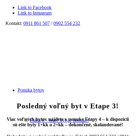
Link to Facebook
Link to Instagram
Kontakt:
0911 861 507
/
0902 554 232
Ponuka bytov
Posledný voľný byt v Etape 3!
Viac voľných bytov nájdete v ponuke Etapy 4 – k dispozícii
Etapa 6 – nové byty v ponuke!
sú ešte byty 1+kk a 2+kk – dokončené, skolaudované!