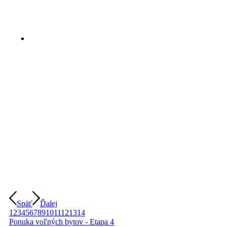
Späť
Ďalej
1
2
3
4
5
6
7
8
9
10
11
12
13
14
Ponuka voľných bytov - Etapa 4