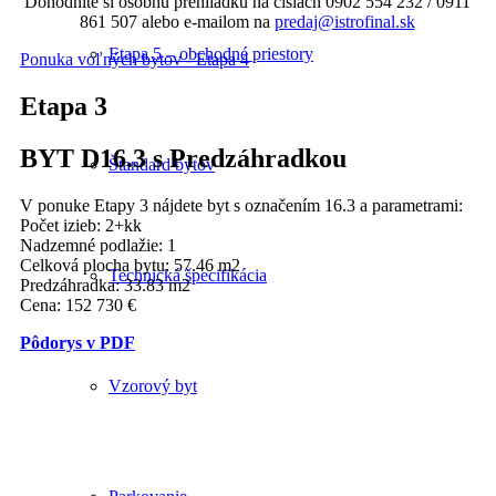
Dohodnite si osobnú prehliadku na číslach 0902 554 232 / 0911
861 507 alebo e-mailom na
predaj@istrofinal.sk
Etapa 5 – obchodné priestory
Ponuka voľných bytov - Etapa 4
Etapa 3
BYT D16.3 s Predzáhradkou
Štandard bytov
V ponuke Etapy 3 nájdete byt s označením 16.3 a parametrami:
Počet izieb: 2+kk
Nadzemné podlažie: 1
Celková plocha bytu: 57.46 m2
Technická špecifikácia
Predzáhradka: 33.83 m2
Cena: 152 730 €
Pôdorys v PDF
Vzorový byt