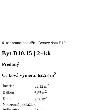
6. nadzemné podlažie | Bytový dom D10
Byt D10.15 | 2+kk
Predaný
2
Celková výmera: 62,53 m
2
Interiér
53,12 m
2
Balkón
6,85 m
2
Komora
2,56 m
Nadzemné podlažie
6
Počet izieb
2+kk